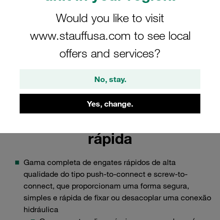
Would you like to visit
Razões para escolher a STAUFF
www.stauffusa.com to see local
Aplicações dos componentes STAUFF
offers and services?
Conecte-se com a STAUFF
No, stay.
Yes, change.
Acoplamentos de libertação
rápida
Gama completa de engates rápidos de alta
qualidade do tipo push-to-connect e screw-to-
connect, que proporcionam uma forma segura,
simples e rápida de fixar ou desacoplar uma conexão
hidráulica