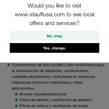
Would you like to visit
Razones para elegir STAUFF
www.stauffusa.com to see local
Aplicaciones de los componentes STAUFF
offers and services?
Conecta con STAUFF
No, stay.
Yes, change.
Accesorios hidráulicos
Componentes de alta calidad y alto rendimiento para
la construcción de depósitos, contenedores,
unidades de potencia y reductores en systemas
hidráulicas móviles e industriales y otras
aplicaciones
Niveles visuales/eléctricos
Filtros de relleno y ventilación de plástico
Filtros de relleno y ventilación de metal